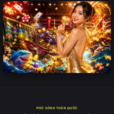
PHỦ SÓNG TOÀN QUỐC