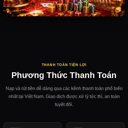
THANH TOÁN TIỆN LỢI
Phương Thức Thanh Toán
Nạp và rút tiền dễ dàng qua các kênh thanh toán phổ biến
nhất tại Việt Nam. Giao dịch được xử lý tức thì, an toàn
tuyệt đối.