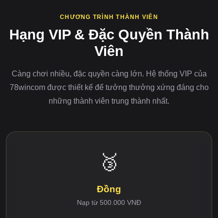
CHƯƠNG TRÌNH THÀNH VIÊN
Hạng VIP & Đặc Quyền Thành
Viên
Càng chơi nhiều, đặc quyền càng lớn. Hệ thống VIP của
78wincom được thiết kế để tưởng thưởng xứng đáng cho
những thành viên trung thành nhất.
🥉
Đồng
Nạp từ 500.000 VNĐ