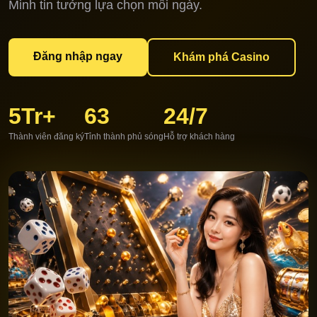
Minh tin tưởng lựa chọn mỗi ngày.
Đăng nhập ngay
Khám phá Casino
5Tr+
63
24/7
Thành viên đăng ký
Tỉnh thành phủ sóng
Hỗ trợ khách hàng