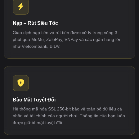
Nạp – Rút Siêu Tốc
Giao dịch nạp tiền và rút tiền được xử lý trong vòng 3
phút qua MoMo, ZaloPay, VNPay và các ngân hàng lớn
như Vietcombank, BIDV.
Bảo Mật Tuyệt Đối
Hệ thống mã hóa SSL 256-bit bảo vệ toàn bộ dữ liệu cá
nhân và tài chính của người chơi. Thông tin của bạn luôn
được giữ bí mật tuyệt đối.