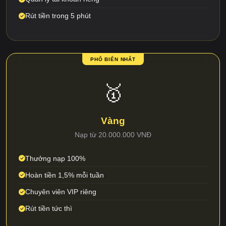
Rút tiền trong 5 phút
🥇
Vàng
Nạp từ 20.000.000 VNĐ
Thưởng nạp 100%
Hoàn tiền 1,5% mỗi tuần
Chuyên viên VIP riêng
Rút tiền tức thì