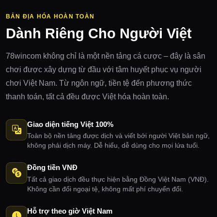
BẢN ĐỊA HÓA HOÀN TOÀN
Dành Riêng Cho Người Việt
78wincom không chỉ là một nền tảng cá cược – đây là sân
chơi được xây dựng từ đầu với tâm huyết phục vụ người
chơi Việt Nam. Từ ngôn ngữ, tiền tệ đến phương thức
thanh toán, tất cả đều được Việt hóa hoàn toàn.
Giao diện tiếng Việt 100%
Toàn bộ nền tảng được dịch và viết bởi người Việt bản ngữ,
không phải dịch máy. Dễ hiểu, dễ dùng cho mọi lứa tuổi.
Đồng tiền VNĐ
Tất cả giao dịch đều thực hiện bằng Đồng Việt Nam (VNĐ).
Không cần đổi ngoại tệ, không mất phí chuyển đổi.
Hỗ trợ theo giờ Việt Nam