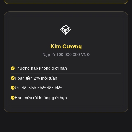
💎
Kim Cương
Nạp từ 100.000.000 VNĐ
Thưởng nạp không giới hạn
Hoàn tiền 2% mỗi tuần
Ưu đãi sinh nhật đặc biệt
Hạn mức rút không giới hạn