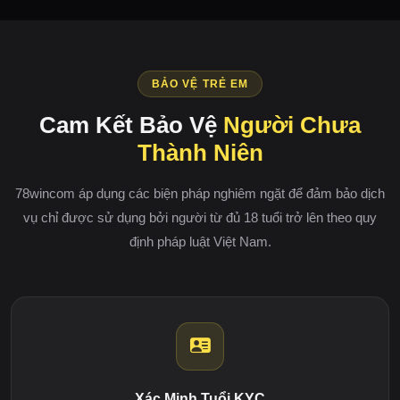
BẢO VỆ TRẺ EM
Cam Kết Bảo Vệ
Người Chưa
Thành Niên
78wincom áp dụng các biện pháp nghiêm ngặt để đảm bảo dịch
vụ chỉ được sử dụng bởi người từ đủ 18 tuổi trở lên theo quy
định pháp luật Việt Nam.
Xác Minh Tuổi KYC