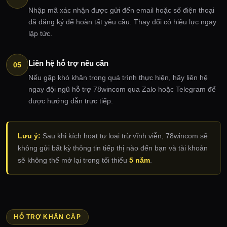
Nhập mã xác nhận được gửi đến email hoặc số điện thoại
đã đăng ký để hoàn tất yêu cầu. Thay đổi có hiệu lực ngay
lập tức.
Liên hệ hỗ trợ nếu cần
05
Nếu gặp khó khăn trong quá trình thực hiện, hãy liên hệ
ngay đội ngũ hỗ trợ 78wincom qua Zalo hoặc Telegram để
được hướng dẫn trực tiếp.
Lưu ý:
Sau khi kích hoạt tự loại trừ vĩnh viễn, 78wincom sẽ
không gửi bất kỳ thông tin tiếp thị nào đến bạn và tài khoản
sẽ không thể mở lại trong tối thiểu
5 năm
.
HỖ TRỢ KHẨN CẤP