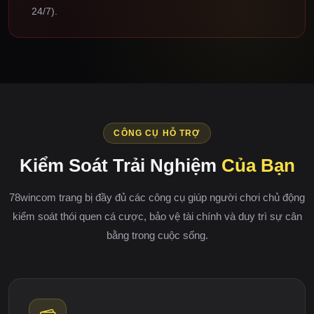
24/7).
CÔNG CỤ HỖ TRỢ
Kiểm Soát Trải Nghiệm
Của Bạn
78wincom trang bị đầy đủ các công cụ giúp người chơi chủ động
kiểm soát thói quen cá cược, bảo vệ tài chính và duy trì sự cân
bằng trong cuộc sống.