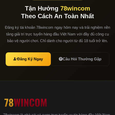
Tận Hưởng
78wincom
Theo Cách An Toàn Nhất
Đăng ký tài khoản 78wincom ngay hôm nay và trải nghiệm nền
tảng giải trí trực tuyến hàng đầu Việt Nam với đầy đủ công cụ
bảo vệ người chơi. Chỉ dành cho người từ đủ 18 tuổi trở lên.
Đăng Ký Ngay
Câu Hỏi Thường Gặp
78wincom là nhà cái cá cược trực tuyến uy tín hàng đầu Việt Nam,