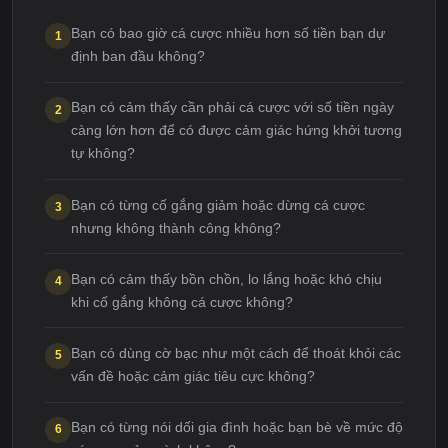
Bạn có bao giờ cá cược nhiều hơn số tiền bạn dự
1
định ban đầu không?
Bạn có cảm thấy cần phải cá cược với số tiền ngày
2
càng lớn hơn để có được cảm giác hứng khởi tương
tự không?
Bạn có từng cố gắng giảm hoặc dừng cá cược
3
nhưng không thành công không?
Bạn có cảm thấy bồn chồn, lo lắng hoặc khó chịu
4
khi cố gắng không cá cược không?
Bạn có dùng cờ bạc như một cách để thoát khỏi các
5
vấn đề hoặc cảm giác tiêu cực không?
Bạn có từng nói dối gia đình hoặc bạn bè về mức độ
6