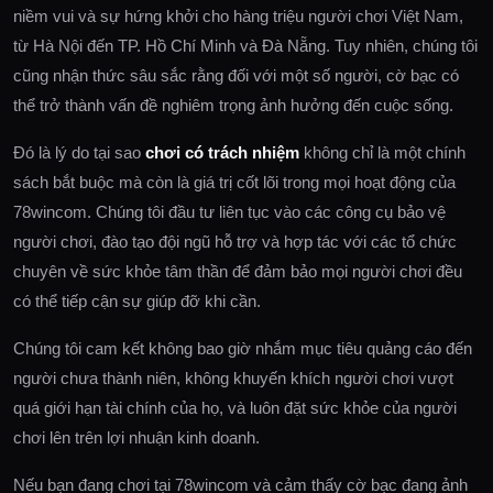
niềm vui và sự hứng khởi cho hàng triệu người chơi Việt Nam,
từ Hà Nội đến TP. Hồ Chí Minh và Đà Nẵng. Tuy nhiên, chúng tôi
cũng nhận thức sâu sắc rằng đối với một số người, cờ bạc có
thể trở thành vấn đề nghiêm trọng ảnh hưởng đến cuộc sống.
Đó là lý do tại sao
chơi có trách nhiệm
không chỉ là một chính
sách bắt buộc mà còn là giá trị cốt lõi trong mọi hoạt động của
78wincom. Chúng tôi đầu tư liên tục vào các công cụ bảo vệ
người chơi, đào tạo đội ngũ hỗ trợ và hợp tác với các tổ chức
chuyên về sức khỏe tâm thần để đảm bảo mọi người chơi đều
có thể tiếp cận sự giúp đỡ khi cần.
Chúng tôi cam kết không bao giờ nhắm mục tiêu quảng cáo đến
người chưa thành niên, không khuyến khích người chơi vượt
quá giới hạn tài chính của họ, và luôn đặt sức khỏe của người
chơi lên trên lợi nhuận kinh doanh.
Nếu bạn đang chơi tại 78wincom và cảm thấy cờ bạc đang ảnh