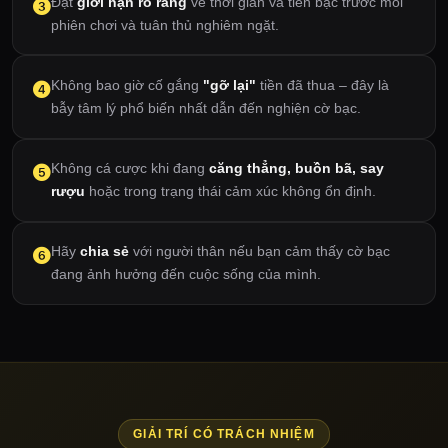
Đặt
giới hạn rõ ràng
về thời gian và tiền bạc trước mỗi
phiên chơi và tuân thủ nghiêm ngặt.
Không bao giờ cố gắng
"gỡ lại"
tiền đã thua – đây là
bẫy tâm lý phổ biến nhất dẫn đến nghiện cờ bạc.
Không cá cược khi đang
căng thẳng, buồn bã, say
rượu
hoặc trong trạng thái cảm xúc không ổn định.
Hãy
chia sẻ
với người thân nếu bạn cảm thấy cờ bạc
đang ảnh hưởng đến cuộc sống của mình.
GIẢI TRÍ CÓ TRÁCH NHIỆM