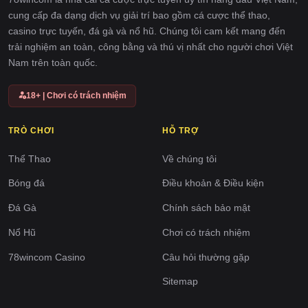
cung cấp đa dạng dịch vụ giải trí bao gồm cá cược thể thao,
casino trực tuyến, đá gà và nổ hũ. Chúng tôi cam kết mang đến
trải nghiệm an toàn, công bằng và thú vị nhất cho người chơi Việt
Nam trên toàn quốc.
18+ | Chơi có trách nhiệm
TRÒ CHƠI
HỖ TRỢ
Thể Thao
Về chúng tôi
Bóng đá
Điều khoản & Điều kiện
Đá Gà
Chính sách bảo mật
Nổ Hũ
Chơi có trách nhiệm
78wincom Casino
Câu hỏi thường gặp
Sitemap