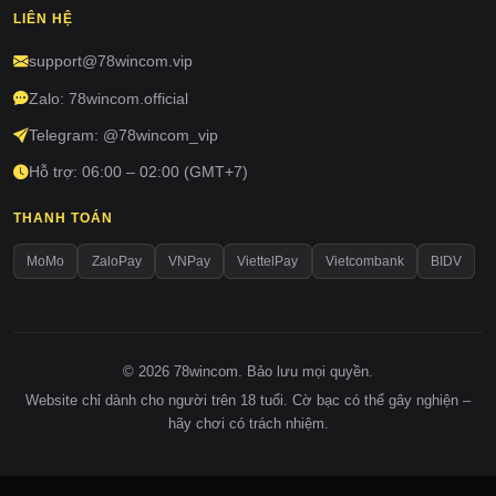
LIÊN HỆ
support@78wincom.vip
Zalo: 78wincom.official
Telegram: @78wincom_vip
Hỗ trợ: 06:00 – 02:00 (GMT+7)
THANH TOÁN
MoMo
ZaloPay
VNPay
ViettelPay
Vietcombank
BIDV
© 2026 78wincom. Bảo lưu mọi quyền.
Website chỉ dành cho người trên 18 tuổi. Cờ bạc có thể gây nghiện –
hãy chơi có trách nhiệm.