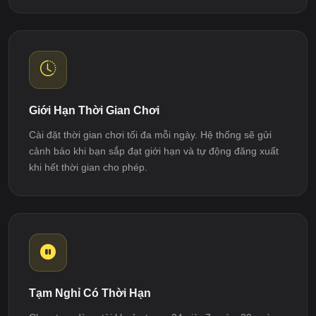
Giới Hạn Thời Gian Chơi
Cài đặt thời gian chơi tối đa mỗi ngày. Hệ thống sẽ gửi
cảnh báo khi bạn sắp đạt giới hạn và tự động đăng xuất
khi hết thời gian cho phép.
Tạm Nghỉ Có Thời Hạn