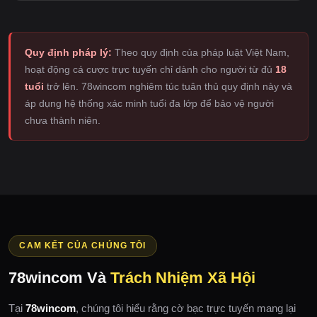
Quy định pháp lý:
Theo quy định của pháp luật Việt Nam,
hoạt động cá cược trực tuyến chỉ dành cho người từ đủ
18
tuổi
trở lên. 78wincom nghiêm túc tuân thủ quy định này và
áp dụng hệ thống xác minh tuổi đa lớp để bảo vệ người
chưa thành niên.
CAM KẾT CỦA CHÚNG TÔI
78wincom Và
Trách Nhiệm Xã Hội
Tại
78wincom
, chúng tôi hiểu rằng cờ bạc trực tuyến mang lại