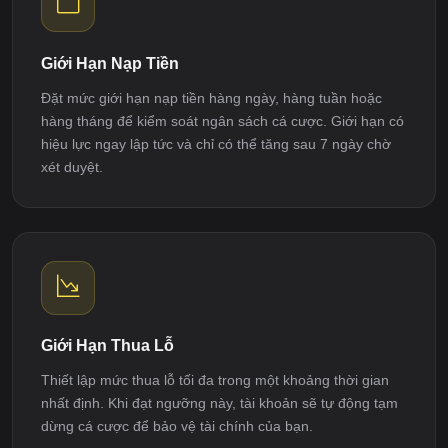
Giới Hạn Nạp Tiền
Đặt mức giới hạn nạp tiền hàng ngày, hàng tuần hoặc
hàng tháng để kiểm soát ngân sách cá cược. Giới hạn có
hiệu lực ngay lập tức và chỉ có thể tăng sau 7 ngày chờ
xét duyệt.
Giới Hạn Thua Lỗ
Thiết lập mức thua lỗ tối đa trong một khoảng thời gian
nhất định. Khi đạt ngưỡng này, tài khoản sẽ tự động tạm
dừng cá cược để bảo vệ tài chính của bạn.