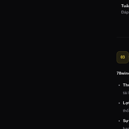
Tuâ
Đáp 
03
78wi
Th
tài
Lợ
thố
Sự
bạn