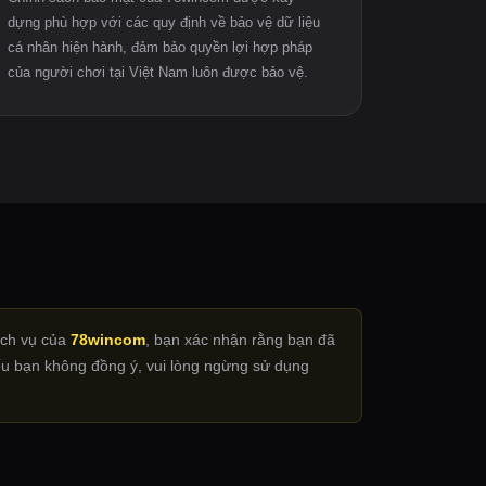
dựng phù hợp với các quy định về bảo vệ dữ liệu
cá nhân hiện hành, đảm bảo quyền lợi hợp pháp
của người chơi tại Việt Nam luôn được bảo vệ.
ịch vụ của
78wincom
, bạn xác nhận rằng bạn đã
ếu bạn không đồng ý, vui lòng ngừng sử dụng