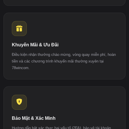
Khuyến Mãi & Ưu Đãi
Điều kiện nhận thưởng chào mừng, vòng quay miễn phí, hoàn
tiền và các chương trình khuyến mãi thường xuyên tại
78wincom.
Bảo Mật & Xác Minh
Hướng dẫn bật xác thực hai yếu tố (2FA), bảo vệ tài khoản